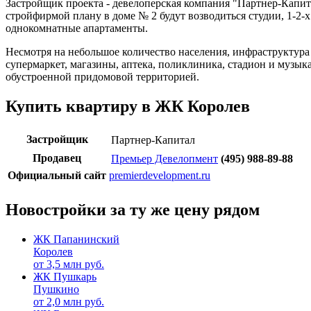
Застройщик проекта - девелоперская компания "Партнер-Капит
стройфирмой плану в доме № 2 будут возводиться студии, 1-2-
однокомнатные апартаменты.
Несмотря на небольшое количество населения, инфраструктура
супермаркет, магазины, аптека, поликлиника, стадион и музык
обустроенной придомовой территорией.
Купить квартиру в ЖК Королев
Застройщик
Партнер-Капитал
Продавец
Премьер Девелопмент
(495) 988-89-88
Официальный сайт
premierdevelopment.ru
Новостройки за ту же цену рядом
ЖК Папанинский
Королев
от
3,5
млн руб.
ЖК Пушкарь
Пушкино
от
2,0
млн руб.