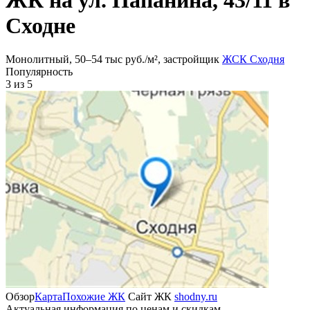
Сходне
Монолитный, 50‒54 тыс руб./м², застройщик
ЖСК Сходня
Популярность
3
из 5
Обзор
Карта
Похожие ЖК
Сайт ЖК
shodny.ru
Актуальная информация по ценам и скидкам