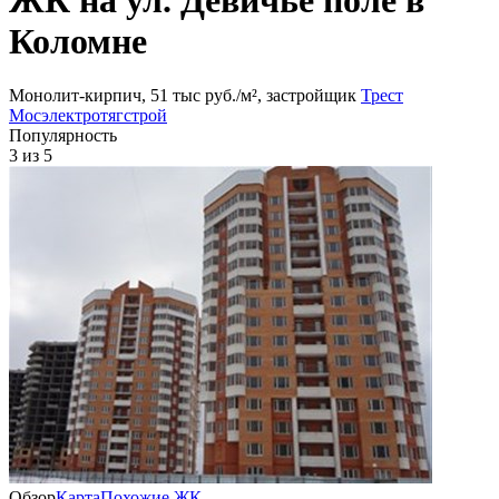
Коломне
Монолит-кирпич, 51 тыс руб./м², застройщик
Трест
Мосэлектротягстрой
Популярность
3
из 5
Обзор
Карта
Похожие ЖК