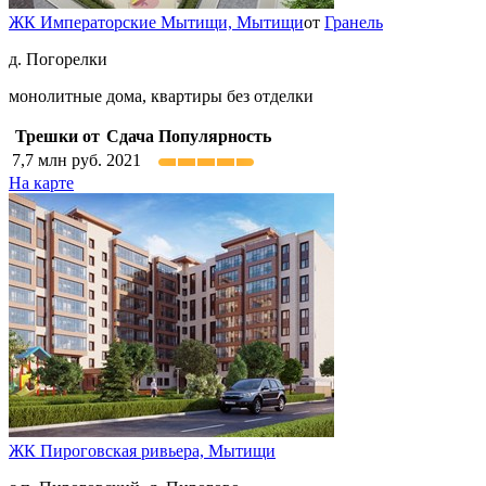
ЖК Императорские Мытищи,
Мытищи
от
Гранель
д. Погорелки
монолитные дома, квартиры без отделки
Трешки от
Сдача
Популярность
7,7
млн руб.
2021
На карте
ЖК Пироговская ривьера,
Мытищи