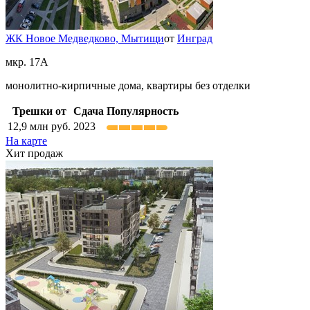
ЖК Новое Медведково,
Мытищи
от
Инград
мкр. 17А
монолитно-кирпичные дома, квартиры без отделки
Трешки от
Сдача
Популярность
12,9
млн руб.
2023
На карте
Хит продаж