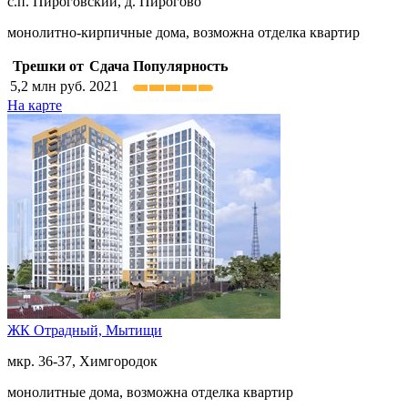
с.п. Пироговский, д. Пирогово
монолитно-кирпичные дома, возможна отделка квартир
Трешки от
Сдача
Популярность
5,2
млн руб.
2021
На карте
ЖК Отрадный,
Мытищи
мкр. 36-37, Химгородок
монолитные дома, возможна отделка квартир