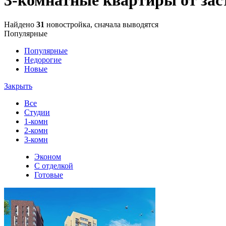
Найдено
31
новостройка, сначала выводятся
Популярные
Популярные
Недорогие
Новые
Закрыть
Все
Студии
1-комн
2-комн
3-комн
Эконом
С отделкой
Готовые