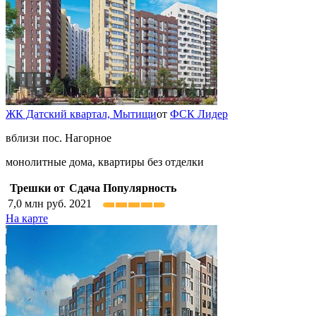
ЖК Датский квартал,
Мытищи
от
ФСК Лидер
вблизи пос. Нагорное
монолитные дома, квартиры без отделки
Трешки от
Сдача
Популярность
7,0
млн руб.
2021
На карте