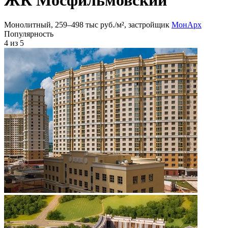
Монолитный, 259‒498 тыс руб./м², застройщик
МонАрх
Популярность
4
из 5