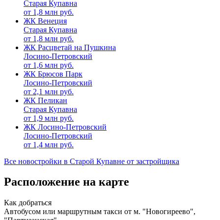
Старая Купавна
от
1,8
млн руб.
ЖК Венеция
Старая Купавна
от
1,8
млн руб.
ЖК Расцветай на Пушкина
Лосино-Петровский
от
1,6
млн руб.
ЖК Брюсов Парк
Лосино-Петровский
от
2,1
млн руб.
ЖК Пеликан
Старая Купавна
от
1,9
млн руб.
ЖК Лосино-Петровский
Лосино-Петровский
от
1,4
млн руб.
Все новостройки в Старой Купавне от застройщика
Расположение на карте
Как добраться
Автобусом или маршрутным такси от м. "Новогиреево",