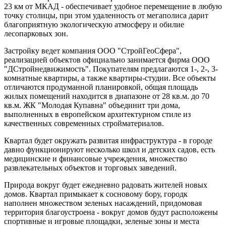
23 км от МКАД - обеспечивает удобное перемещение в любую
точку столицы, при этом удаленность от мегаполиса дарит
благоприятную экологическую атмосферу и обилие
лесопарковых зон.
Застройку ведет компания ООО "СтройГеоСфера",
реализацией объектов официально занимается фирма ООО
"ДСтройнедвижимость". Покупателям предлагаются 1-, 2-, 3-
комнатные квартиры, а также квартиры-студии. Все объекты
отличаются продуманной планировкой, общая площадь
жилых помещений находится в диапазоне от 28 кв.м. до 70
кв.м. ЖК "Молодая Купавна" объединит три дома,
выполненных в европейском архитектурном стиле из
качественных современных стройматериалов.
Квартал будет окружать развитая инфраструктура - в городе
давно функционируют несколько школ и детских садов, есть
медицинские и финансовые учреждения, множество
развлекательных объектов и торговых заведений.
Природа вокруг будет ежедневно радовать жителей новых
домов. Квартал примыкает к сосновому бору, городк
наполнен множеством зеленых насаждений, придомовая
территория благоустроена - вокруг домов будут расположены
спортивные и игровые площадки, зеленые зоны и места