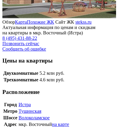
Обзор
Карта
Похожие ЖК
Сайт ЖК
stekss.ru
Актуальная информация по ценам и скидкам
на квартиры в мкр. Восточный (Истра)
8 (495) 431-88-22
Позвонить сейчас
Сообщить об ошибке
Цены на квартиры
Двухкомнатные
5.2
млн руб.
Трехкомнатные
4.6
млн руб.
Расположение
Город
Истра
Метро
Тушинская
Шоссе
Волоколамское
Адрес
мкр. Восточный
на карте