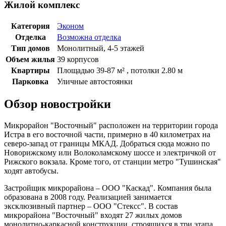
Жилой комплекс
Категория
Эконом
Отделка
Возможна отделка
Тип домов
Монолитный, 4-5 этажей
Объем жилья
39 корпусов
Квартиры
Площадью 39-87 м² , потолки 2.80 м
Парковка
Уличные автостоянки
Обзор новостройки
Микрорайон "Восточный" расположен на территории города
Истра в его восточной части, примерно в 40 километрах на
северо-запад от границы МКАД. Добраться сюда можно по
Новорижскому или Волоколамскому шоссе и электричкой от
Рижского вокзала. Кроме того, от станции метро "Тушинская"
ходят автобусы.
Застройщик микрорайона – ООО "Каскад". Компания была
образована в 2008 году. Реализацией занимается
эксклюзивный партнер – ООО "Стексс". В состав
микрорайона "Восточный" входят 27 жилых домов
монолитно-каркасной конструкции, строящихся в три этапа.