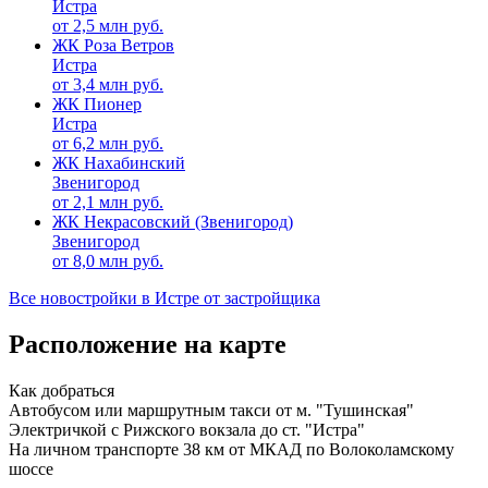
Истра
от
2,5
млн руб.
ЖК Роза Ветров
Истра
от
3,4
млн руб.
ЖК Пионер
Истра
от
6,2
млн руб.
ЖК Нахабинский
Звенигород
от
2,1
млн руб.
ЖК Некрасовский (Звенигород)
Звенигород
от
8,0
млн руб.
Все новостройки в Истре от застройщика
Расположение на карте
Как добраться
Автобусом или маршрутным такси от м. "Тушинская"
Электричкой с Рижского вокзала до ст. "Истра"
На личном транспорте 38 км от МКАД по Волоколамскому
шоссе