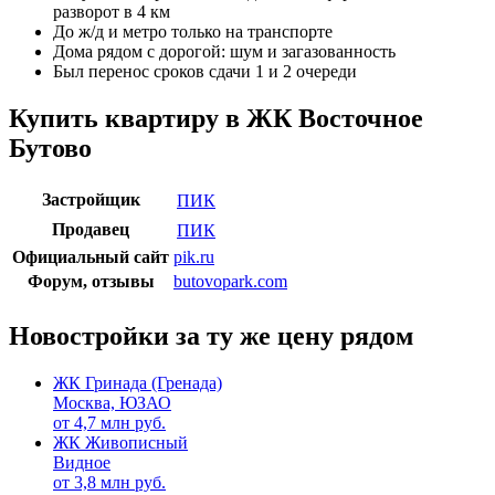
разворот в 4 км
До ж/д и метро только на транспорте
Дома рядом с дорогой: шум и загазованность
Был перенос сроков сдачи 1 и 2 очереди
Купить квартиру в ЖК Восточное
Бутово
Застройщик
ПИК
Продавец
ПИК
Официальный сайт
pik.ru
Форум, отзывы
butovopark.com
Новостройки за ту же цену рядом
ЖК Гринада (Гренада)
Москва, ЮЗАО
от
4,7
млн руб.
ЖК Живописный
Видное
от
3,8
млн руб.