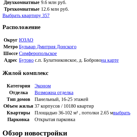
Двухкомнатные
9.6
млн руб.
Трехкомнатные
12.6
млн руб.
Выбрать квартиру
357
Расположение
Округ
ЮЗАО
Метро
Бульвар Дмитрия Донского
Шоссе
Симферопольское
Адрес
Бутово
с.п. Булатниковское, д. Боброво
на карте
Жилой комплекс
Категория
Эконом
Отделка
Возможна отделка
Тип домов
Панельный, 16-25 этажей
Объем жилья
37 корпусов / 10180 квартир
Квартиры
Площадью 36-102 м² , потолки 2.65 м
выбрать
Парковка
Открытая парковка
Обзор новостройки