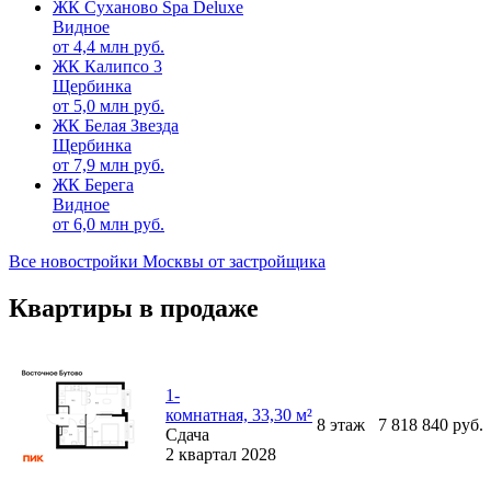
ЖК Суханово Spa Deluxe
Видное
от
4,4
млн руб.
ЖК Калипсо 3
Щербинка
от
5,0
млн руб.
ЖК Белая Звезда
Щербинка
от
7,9
млн руб.
ЖК Берега
Видное
от
6,0
млн руб.
Все новостройки Москвы от застройщика
Квартиры в продаже
1-
комнатная, 33,30 м²
8
этаж
7 818 840
руб.
Сдача
2 квартал 2028