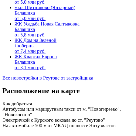
от
5,0
млн руб.
мкр. Щитниково (Янтарный)
Балашиха
от
5,0
млн руб.
ЖК Усадьба Новая Салтыковка
Балашиха
от
5,8
млн руб.
ЖК Дом на Зеленой
Люберцы
от
7,4
млн руб.
ЖК Квартал Европа
Балашиха
от
3,1
млн руб.
Все новостройки в Реутове от застройщика
Расположение на карте
Как добраться
Автобусом или маршрутным такси от м. "Новогиреево",
"Новокосино"
Электричкой с Курского вокзала до ст. "Реутово"
На автомобиле 500 м от МКАД по шоссе Энтузиастов