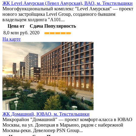
ЖК Level Амурская (Левел Амурская),
ВАО
,
м. Текстильщики
Многофункциональный комплекс "Level Амурская" — проект
нового застройщика Level Group, созданного бывшим
владельцем холдинга "А101...
Цена от
Сдача
Популярность
8,0
млн руб.
2020
На карте
ЖК Домашний,
ЮВАО
,
м. Текстильщики
Микрорайон "Домашний" — проект комфорт-класса в ЮВАО
Москвы, на ул. Донецкая в Марьино, рядом с набережной
Москвы-реки. Девелопер PSN Group...