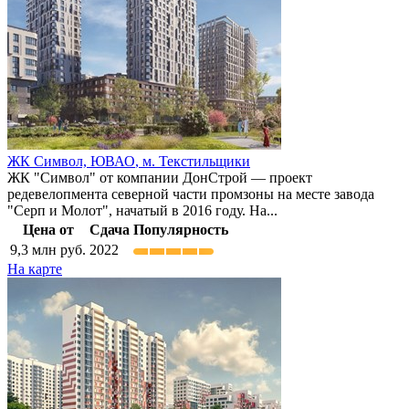
ЖК Символ,
ЮВАО
,
м. Текстильщики
ЖК "Символ" от компании ДонСтрой — проект
редевелопмента северной части промзоны на месте завода
"Серп и Молот", начатый в 2016 году. На...
Цена от
Сдача
Популярность
9,3
млн руб.
2022
На карте