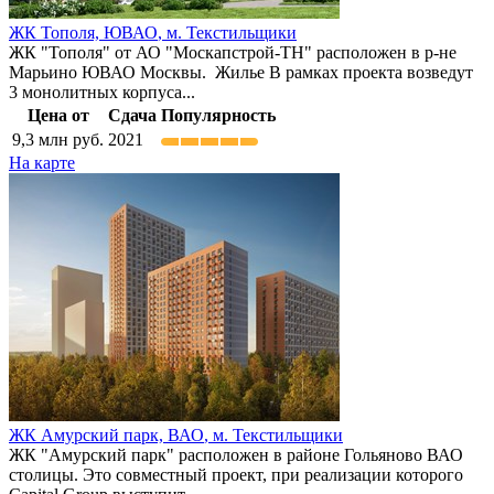
ЖК Тополя,
ЮВАО
,
м. Текстильщики
ЖК "Тополя" от АО "Москапстрой-ТН" расположен в р-не
Марьино ЮВАО Москвы. Жилье В рамках проекта возведут
3 монолитных корпуса...
Цена от
Сдача
Популярность
9,3
млн руб.
2021
На карте
ЖК Амурский парк,
ВАО
,
м. Текстильщики
ЖК "Амурский парк" расположен в районе Гольяново ВАО
столицы. Это совместный проект, при реализации которого