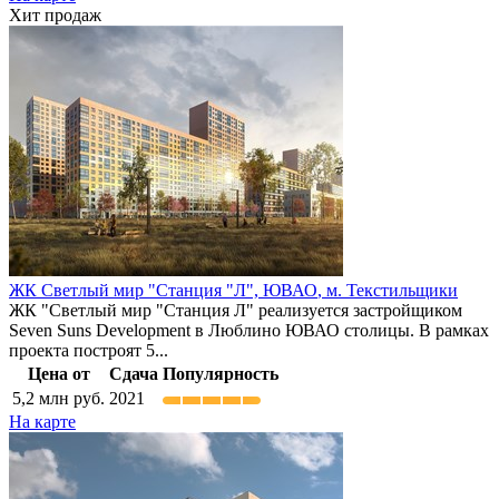
Хит продаж
ЖК Светлый мир "Станция "Л",
ЮВАО
,
м. Текстильщики
ЖК "Светлый мир "Станция Л" реализуется застройщиком
Seven Suns Development в Люблино ЮВАО столицы. В рамках
проекта построят 5...
Цена от
Сдача
Популярность
5,2
млн руб.
2021
На карте