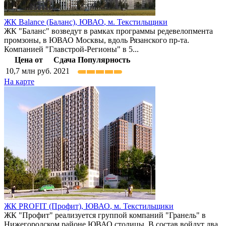
ЖК Balance (Баланс),
ЮВАО
,
м. Текстильщики
ЖК "Баланс" возведут в рамках программы редевелопмента
промзоны, в ЮВАО Москвы, вдоль Рязанского пр-та.
Компанией "Главстрой-Регионы" в 5...
Цена от
Сдача
Популярность
10,7
млн руб.
2021
На карте
ЖК PROFIT (Профит),
ЮВАО
,
м. Текстильщики
ЖК "Профит" реализуется группой компаний "Гранель" в
Нижегородском районе ЮВАО столицы. В состав войдут два