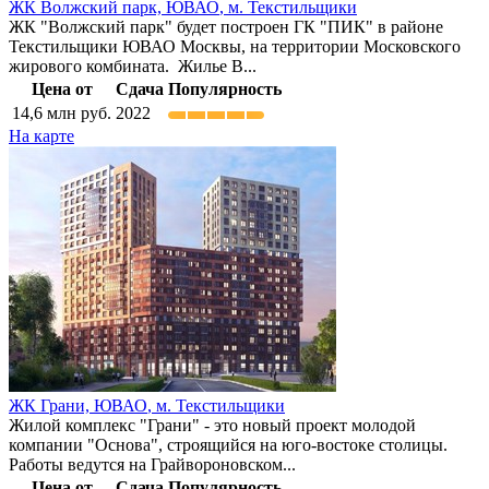
ЖК Волжский парк,
ЮВАО
,
м. Текстильщики
ЖК "Волжский парк" будет построен ГК "ПИК" в районе
Текстильщики ЮВАО Москвы, на территории Московского
жирового комбината. Жилье В...
Цена от
Сдача
Популярность
14,6
млн руб.
2022
На карте
ЖК Грани,
ЮВАО
,
м. Текстильщики
Жилой комплекс "Грани" - это новый проект молодой
компании "Основа", строящийся на юго-востоке столицы.
Работы ведутся на Грайвороновском...
Цена от
Сдача
Популярность