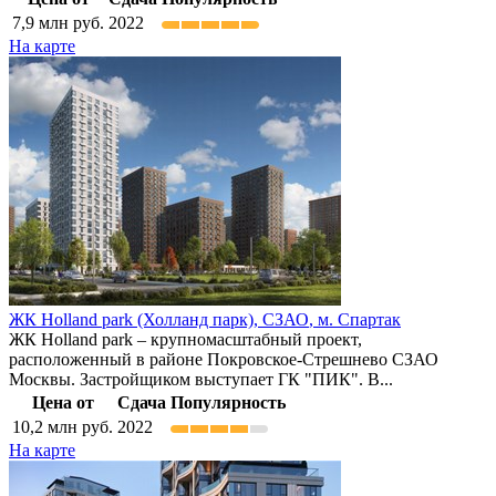
7,9
млн руб.
2022
На карте
ЖК Holland park (Холланд парк),
СЗАО
,
м. Спартак
ЖК Holland park – крупномасштабный проект,
расположенный в районе Покровское-Стрешнево СЗАО
Москвы. Застройщиком выступает ГК "ПИК". В...
Цена от
Сдача
Популярность
10,2
млн руб.
2022
На карте