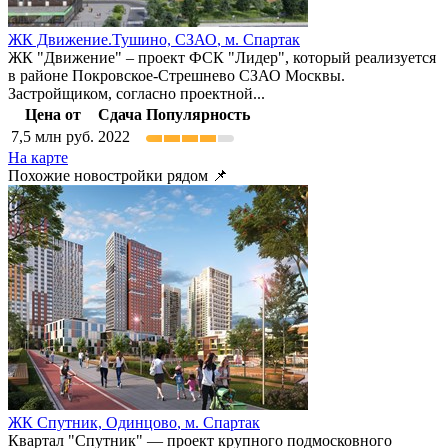
ЖК Движение.Тушино,
СЗАО
,
м. Спартак
ЖК "Движение" – проект ФСК "Лидер", который реализуется
в районе Покровское-Стрешнево СЗАО Москвы.
Застройщиком, согласно проектной...
Цена от
Сдача
Популярность
7,5
млн руб.
2022
На карте
Похожие новостройки рядом 📌
ЖК Спутник,
Одинцово
,
м. Спартак
Квартал "Спутник" — проект крупного подмосковного