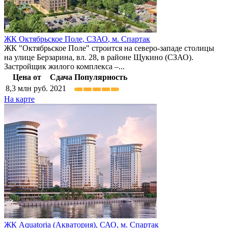
ЖК Октябрьское Поле,
СЗАО
,
м. Спартак
ЖК "Октябрьское Поле" строится на северо-западе столицы
на улице Берзарина, вл. 28, в районе Щукино (СЗАО).
Застройщик жилого комплекса –...
Цена от
Сдача
Популярность
8,3
млн руб.
2021
На карте
ЖК Aquatoria (Акватория),
САО
,
м. Спартак