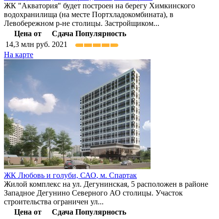
ЖК "Акватория" будет построен на берегу Химкинского
водохранилища (на месте Портхладокомбината), в
Левобережном р-не столицы. Застройщиком...
Цена от
Сдача
Популярность
14,3
млн руб.
2021
На карте
ЖК Любовь и голуби,
САО
,
м. Спартак
Жилой комплекс на ул. Дегунинская, 5 расположен в районе
Западное Дегунино Северного АО столицы. Участок
строительства ограничен ул...
Цена от
Сдача
Популярность