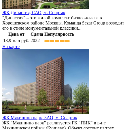
ЖК Династия,
САО
,
м. Спартак
"Династия" – это жилой комплекс бизнес-класса в
Хорошевском районе Москвы. Команда Sezar Group возводит
его в стиле монументальной классики...
Цена от
Сдача
Популярность
13,9
млн руб.
2022
На карте
ЖК Мякинино парк,
ЗАО
,
м. Спартак
ЖК "Мякинино парк" реализуется ГК "ПИК" в р-не
Мякининской поймы (Кунцево). Объект состоит из трех