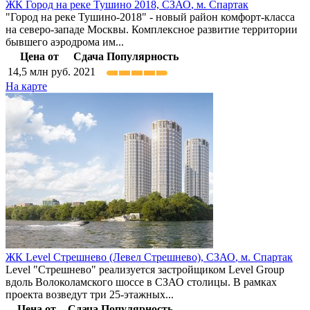
ЖК Город на реке Тушино 2018,
СЗАО
,
м. Спартак
"Город на реке Тушино-2018" - новый район комфорт-класса
на северо-западе Москвы. Комплексное развитие территории
бывшего аэродрома им...
Цена от
Сдача
Популярность
14,5
млн руб.
2021
На карте
ЖК Level Стрешнево (Левел Стрешнево),
СЗАО
,
м. Спартак
Level "Стрешнево" реализуется застройщиком Level Group
вдоль Волоколамского шоссе в СЗАО столицы. В рамках
проекта возведут три 25-этажных...
Цена от
Сдача
Популярность