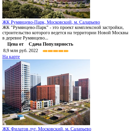
ЖК Румянцево-Парк,
Московский
,
м. Саларьево
ЖК "Румянцево-Парк" - это проект комплексной застройки,
строительство которого ведется на территории Новой Москвы
в деревне Румянцево...
Цена от
Сдача
Популярность
8,9
млн руб.
2022
На карте
ЖК Филатов луг,
Московский
,
м. Саларьево