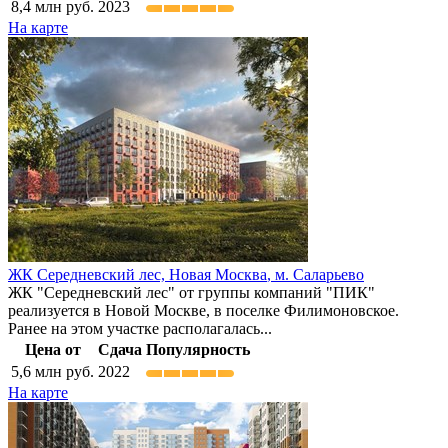
8,4
млн руб.
2023
На карте
ЖК Середневский лес,
Новая Москва
,
м. Саларьево
ЖК "Середневский лес" от группы компаний "ПИК"
реализуется в Новой Москве, в поселке Филимоновское.
Ранее на этом участке располагалась...
Цена от
Сдача
Популярность
5,6
млн руб.
2022
На карте