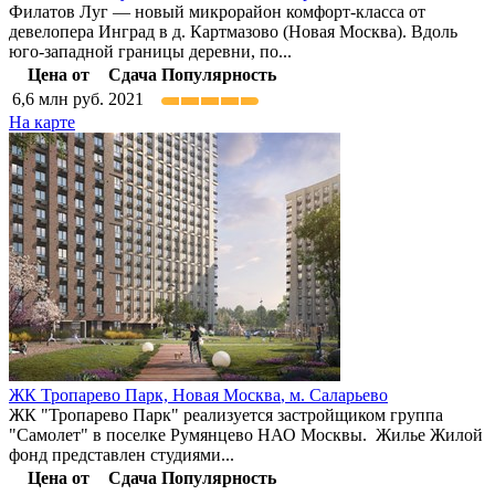
Филатов Луг — новый микрорайон комфорт-класса от
девелопера Инград в д. Картмазово (Новая Москва). Вдоль
юго-западной границы деревни, по...
Цена от
Сдача
Популярность
6,6
млн руб.
2021
На карте
ЖК Тропарево Парк,
Новая Москва
,
м. Саларьево
ЖК "Тропарево Парк" реализуется застройщиком группа
"Самолет" в поселке Румянцево НАО Москвы. Жилье Жилой
фонд представлен студиями...
Цена от
Сдача
Популярность