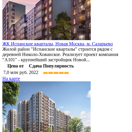
ЖК Испанские кварталы,
Новая Москва
,
м. Саларьево
Жилой район "Испанские кварталы" строится рядом с
деревней Николо-Хованское. Реализует проект компания
"А101" - крупнейший застройщик Новой...
Цена от
Сдача
Популярность
7,0
млн руб.
2022
На карте