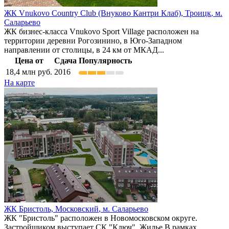
ЖК Vnukovo Country Club (Внуково Кантри Клаб),
Троицк
,
м.
Саларьево
ЖК бизнес-класса Vnukovo Sport Village расположен на
территории деревни Рогозинино, в Юго-Западном
направлении от столицы, в 24 км от МКАД...
Цена от
Сдача
Популярность
18,4
млн руб.
2016
На карте
ЖК Бристоль,
Московский
,
м. Саларьево
ЖК "Бристоль" расположен в Новомосковском округе.
Застройщиком выступает СК "Ключ". Жилье В рамках