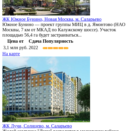
ЖК Южное Бунино,
Новая Москва
,
м. Саларьево
Южное Бунино — проект группы МИЦ в д. Ямонтово (НАО
Москвы, 7 км от МКАД по Калужскому шоссе). Участок
площадью 56,4 га будет застраиваться...
Цена от
Сдача
Популярность
3,1
млн руб.
2022
На карте
ЖК Лучи,
Солнцево
,
м. Саларьево