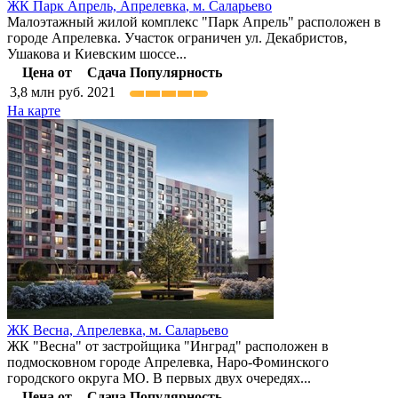
ЖК Парк Апрель,
Апрелевка
,
м. Саларьево
Малоэтажный жилой комплекс "Парк Апрель" расположен в
городе Апрелевка. Участок ограничен ул. Декабристов,
Ушакова и Киевским шоссе...
Цена от
Сдача
Популярность
3,8
млн руб.
2021
На карте
ЖК Весна,
Апрелевка
,
м. Саларьево
ЖК "Весна" от застройщика "Инград" расположен в
подмосковном городе Апрелевка, Наро-Фоминского
городского округа МО. В первых двух очередях...
Цена от
Сдача
Популярность