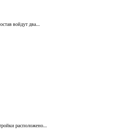
тав войдут два...
тройки расположено...