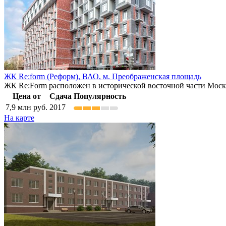
ЖК Re:form (Реформ),
ВАО
,
м. Преображенская площадь
ЖК Re:Form расположен в исторической восточной части Моск
Цена от
Сдача
Популярность
7,9
млн руб.
2017
На карте