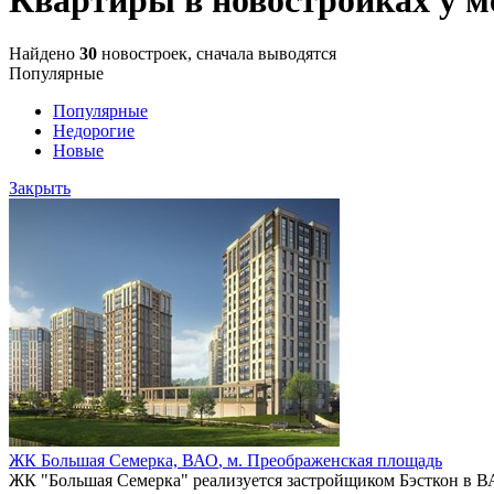
Найдено
30
новостроек, сначала выводятся
Популярные
Популярные
Недорогие
Новые
Закрыть
ЖК Большая Семерка,
ВАО
,
м. Преображенская площадь
ЖК "Большая Семерка" реализуется застройщиком Бэсткон в ВА