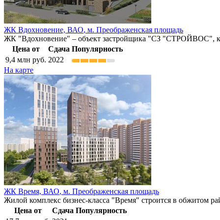
ЖК Вдохновение,
ВАО
,
м. Преображенская площадь
ЖК "Вдохновение" – объект застройщика "СЗ "СТРОЙВОС", кот
Цена от
Сдача
Популярность
9,4
млн руб.
2022
На карте
ЖК Время,
ВАО
,
м. Преображенская площадь
Жилой комплекс бизнес-класса "Время" строится в обжитом ра
Цена от
Сдача
Популярность