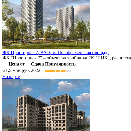
ЖК Просторная 7,
ВАО
,
м. Преображенская площадь
ЖК "Просторная 7" – объект застройщика ГК "ПИК", располож
Цена от
Сдача
Популярность
21,5
млн руб.
2022
На карте