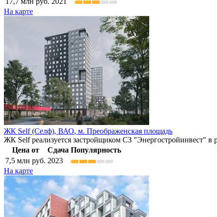
17,7
млн руб.
2021
На карте
ЖК Self (Селф),
ВАО
,
м. Преображенская площадь
ЖК Self реализуется застройщиком СЗ "Энергостройинвест" в 
Цена от
Сдача
Популярность
7,5
млн руб.
2023
На карте