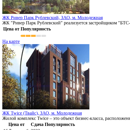
ЖК Ривер Парк Рублевский,
ЗАО
,
м. Молодежная
ЖК "Ривер Парк Рублевский" реализуется застройщиком "БТС-
Цена от
Популярность
На карте
ЖК Twice (Твайс),
ЗАО
,
м. Молодежная
Жилой комплекс Twice – это объект бизнес-класса, расположен
Цена от
Сдача
Популярность