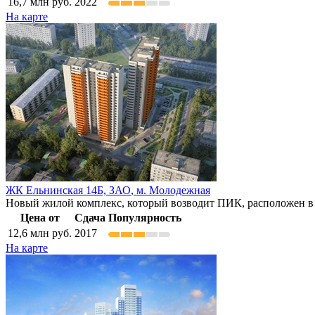
16,7
млн руб.
2022
На карте
ЖК Ельнинская 14Б,
ЗАО
,
м. Молодежная
Новый жилой комплекс, который возводит ПИК, расположен в 
Цена от
Сдача
Популярность
12,6
млн руб.
2017
На карте