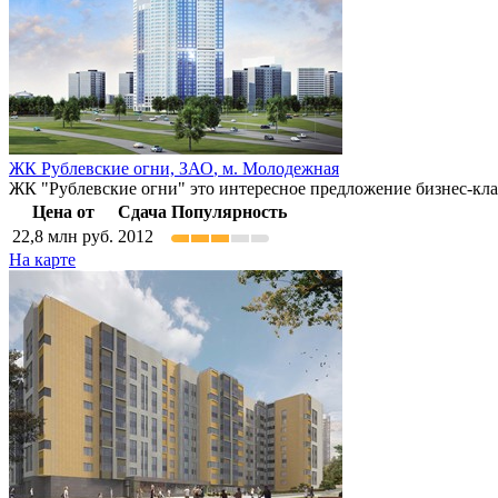
ЖК Рублевские огни,
ЗАО
,
м. Молодежная
ЖК "Рублевские огни" это интересное предложение бизнес-кла
Цена от
Сдача
Популярность
22,8
млн руб.
2012
На карте