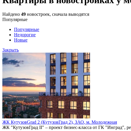
Найдено
49
новостроек, сначала выводятся
Популярные
Популярные
Недорогие
Новые
Закрыть
ЖК КутузовGrad 2 (КутузовГрад 2),
ЗАО
,
м. Молодежная
ЖК "КутузовГрад II" – проект бизнес-класса от ГК "Инград", р