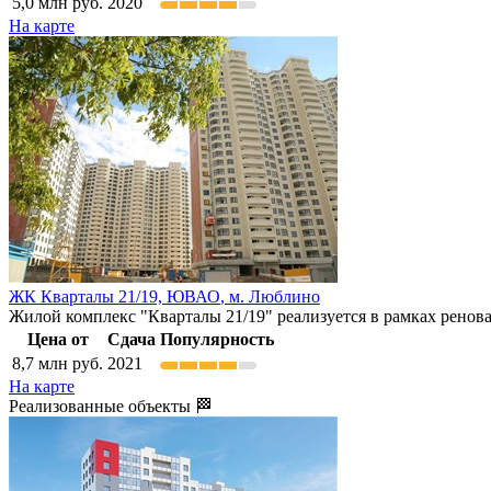
5,0
млн руб.
2020
На карте
ЖК Кварталы 21/19,
ЮВАО
,
м. Люблино
Жилой комплекс "Кварталы 21/19" реализуется в рамках ренова
Цена от
Сдача
Популярность
8,7
млн руб.
2021
На карте
Реализованные объекты 🏁