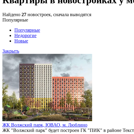
Найдено
27
новостроек, сначала выводятся
Популярные
Популярные
Недорогие
Новые
Закрыть
ЖК Волжский парк,
ЮВАО
,
м. Люблино
ЖК "Волжский парк" будет построен ГК "ПИК" в районе Текс