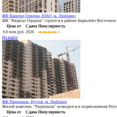
ЖК Квартал Герцена,
ЮАО
,
м. Люблино
ЖК "Квартал Герцена" строится в районе Бирюлёво Восточное
Цена от
Сдача
Популярность
6,6
млн руб.
2026
На карте
ЖК Рациональ,
Реутов
,
м. Люблино
Жилой комплекс "Рациональ" возводится в подмосковном Реутов
Цена от
Сдача
Популярность