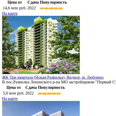
Цена от
Сдача
Популярность
14,6
млн руб.
2022
На карте
ЖК Три квартала (Новая Развилка),
Видное
,
м. Люблино
В пос.Развилка Ленинского р-на МО застройщиком "Первый Стр
Цена от
Сдача
Популярность
5,0
млн руб.
2022
На карте