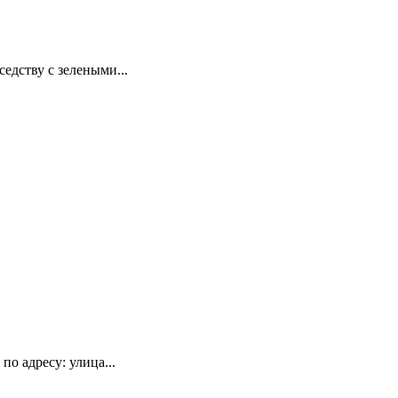
дству с зелеными...
о адресу: улица...