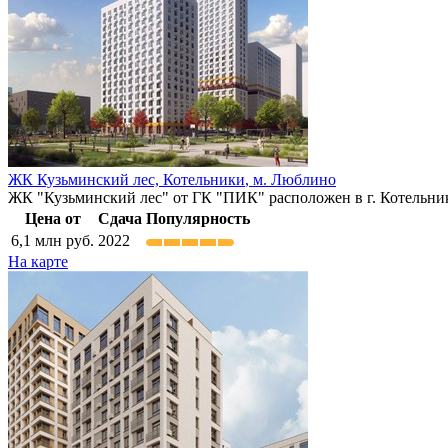
ЖК Кузьминский лес,
Котельники
,
м. Люблино
ЖК "Кузьминский лес" от ГК "ПИК" расположен в г. Котельни
Цена от
Сдача
Популярность
6,1
млн руб.
2022
На карте