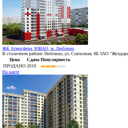
ЖК Атмосфера,
ЮВАО
,
м. Люблино
В столичном районе Люблино, ул. Совхозная, 8Б ЗАО "Желдорипо
Цена
Сдача
Популярность
ПРОДАНО
2019
На карте