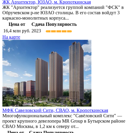
ЖК Архитектор,
ЮЗАО
,
м. Кропоткинская
ЖК "Архитектор" реализуется группой компаний "ФСК" в
Обручевском р-не ЮЗАО столицы. В его состав войдут 3
каркасно-монолитных корпуса...
Цена от
Сдача
Популярность
16,4
млн руб.
2023
На карте
МФК Савеловский Сити,
СВАО
,
м. Кропоткинская
Многофункциональный комплекс "Савёловский Сити" —
проект крупного девелопера MR Group в Бутырском районе
СВАО Москвы, в 1,2 км к северу от...
Цена от
Сдача
Популярность