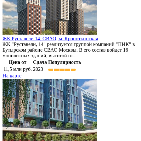
ЖК Руставели 14,
СВАО
,
м. Кропоткинская
ЖК "Руставели, 14" реализуется группой компаний "ПИК" в
Бутырском районе СВАО Москвы. В его состав войдет 16
монолитных зданий, высотой от...
Цена от
Сдача
Популярность
11,5
млн руб.
2023
На карте