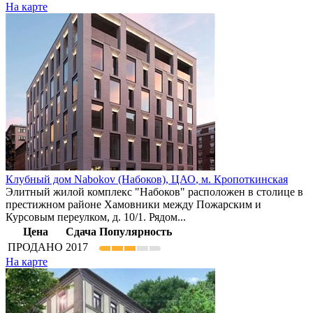
На карте
Клубный дом Nabokov (Набоков),
ЦАО
,
м. Кропоткинская
Элитный жилой комплекс "Набоков" расположен в столице в
престижном районе Хамовники между Пожарским и
Курсовым переулком, д. 10/1. Рядом...
Цена
Сдача
Популярность
ПРОДАНО
2017
На карте