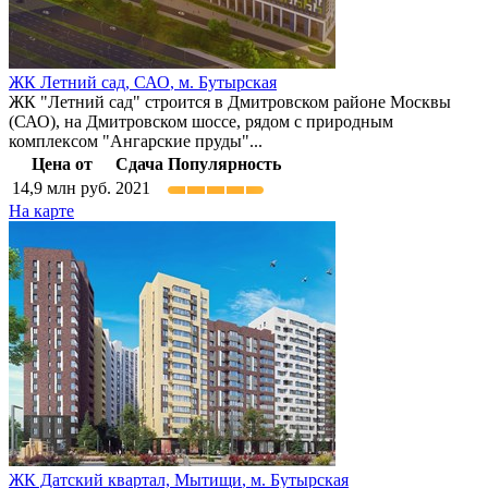
ЖК Летний сад,
САО
,
м. Бутырская
ЖК "Летний сад" строится в Дмитровском районе Москвы
(САО), на Дмитровском шоссе, рядом с природным
комплексом "Ангарские пруды"...
Цена от
Сдача
Популярность
14,9
млн руб.
2021
На карте
ЖК Датский квартал,
Мытищи
,
м. Бутырская