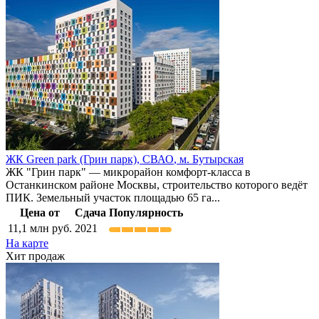
ЖК Green park (Грин парк),
СВАО
,
м. Бутырская
ЖК "Грин парк" — микрорайон комфорт-класса в
Останкинском районе Москвы, строительство которого ведёт
ПИК. Земельный участок площадью 65 га...
Цена от
Сдача
Популярность
11,1
млн руб.
2021
На карте
Хит продаж