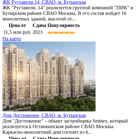
ЖК Руставели 14,
СВАО
,
м. Бутырская
ЖК "Руставели, 14" реализуется группой компаний "ПИК" в
Бутырском районе СВАО Москвы. В его состав войдет 16
монолитных зданий, высотой от...
Цена от
Сдача
Популярность
11,5
млн руб.
2023
На карте
Дом Достижение,
СВАО
,
м. Бутырская
Дом "Достижение" – объект застройщика Sminex, который
реализуется в Останкинском районе СВАО Москвы.
Каркасно-монолитный дом состоит из 6...
Цена от
Сдача
Популярность