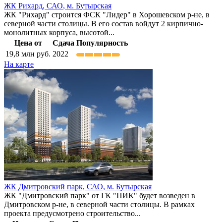
ЖК Рихард,
САО
,
м. Бутырская
ЖК "Рихард" строится ФСК "Лидер" в Хорошевском р-не, в
северной части столицы. В его состав войдут 2 кирпично-
монолитных корпуса, высотой...
Цена от
Сдача
Популярность
19,8
млн руб.
2022
На карте
ЖК Дмитровский парк,
САО
,
м. Бутырская
ЖК "Дмитровский парк" от ГК "ПИК" будет возведен в
Дмитровском р-не, в северной части столицы. В рамках
проекта предусмотрено строительство...