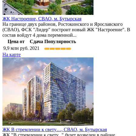
ЖК Настроение,
СВАО
,
м. Бутырская
На границе двух районов, Ростокинского и Ярославского
(СВАО), ФСК "Лидер" построит новый ЖК "Настроение". В
состав войдут 4 дома переменной...
Цена от
Сдача
Популярность
9,9
млн руб.
2021
На карте
ЖК В стремлении к свету…,
СВАО
,
м. Бутырская
ЖК "В стремлении к свету..." будет возведен в районе