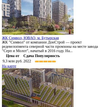
ЖК Символ,
ЮВАО
,
м. Бутырская
ЖК "Символ" от компании ДонСтрой — проект
редевелопмента северной части промзоны на месте завода
"Серп и Молот", начатый в 2016 году. На...
Цена от
Сдача
Популярность
9,3
млн руб.
2022
На карте