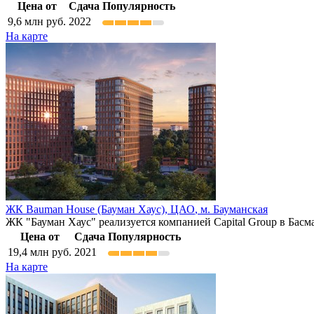
Цена от
Сдача
Популярность
9,6
млн руб.
2022
На карте
ЖК Bauman House (Бауман Хаус),
ЦАО
,
м. Бауманская
ЖК "Бауман Хаус" реализуется компанией Capital Group в Бас
Цена от
Сдача
Популярность
19,4
млн руб.
2021
На карте