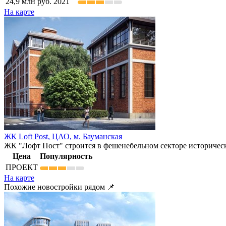
24,9
млн руб.
2021
На карте
ЖК Loft Post,
ЦАО
,
м. Бауманская
ЖК "Лофт Пост" строится в фешенебельном секторе историчес
Цена
Популярность
ПРОЕКТ
На карте
Похожие новостройки рядом 📌