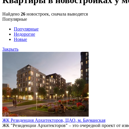
Найдено
26
новостроек, сначала выводятся
Популярные
Популярные
Недорогие
Новые
Закрыть
ЖК Резиденция Архитекторов,
ЦАО
,
м. Бауманская
ЖК "Резиденции Архитекторов" – это очередной проект от изв