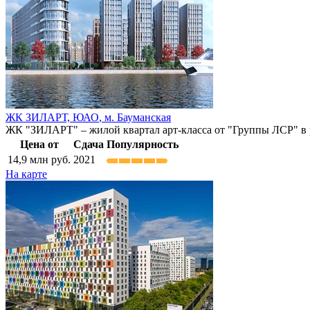
ЖК ЗИЛАРТ,
ЮАО
,
м. Бауманская
ЖК "ЗИЛАРТ" – жилой квартал арт-класса от "Группы ЛСР" в ра
Цена от
Сдача
Популярность
14,9
млн руб.
2021
На карте