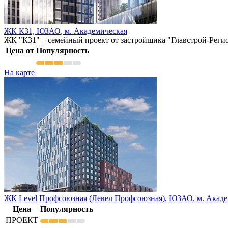
ЖК К31,
ЮЗАО
,
м. Академическая
ЖК "К31" – семейный проект от застройщика "Главстрой-Реги
Цена от
Популярность
На карте
ЖК Level Профсоюзная (Левел Профсоюзная),
ЮЗАО
,
м. Акад
Цена
Популярность
ПРОЕКТ