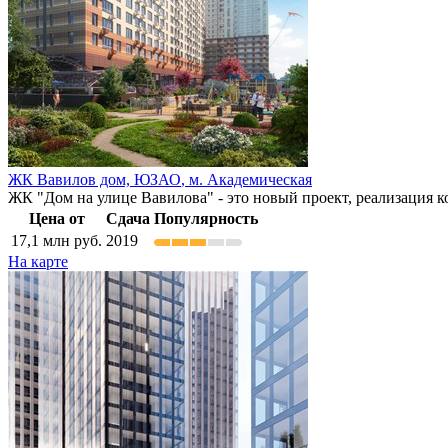
ЖК Вавилов дом,
ЮЗАО
,
м. Академическая
ЖК "Дом на улице Вавилова" - это новый проект, реализация к
Цена от
Сдача
Популярность
17,1
млн руб.
2019
На карте