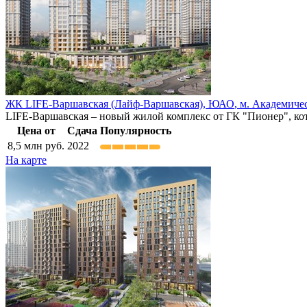
ЖК LIFE-Варшавская (Лайф-Варшавская),
ЮАО
,
м. Академиче
LIFE-Варшавская – новый жилой комплекс от ГК "Пионер", кот
Цена от
Сдача
Популярность
8,5
млн руб.
2022
На карте