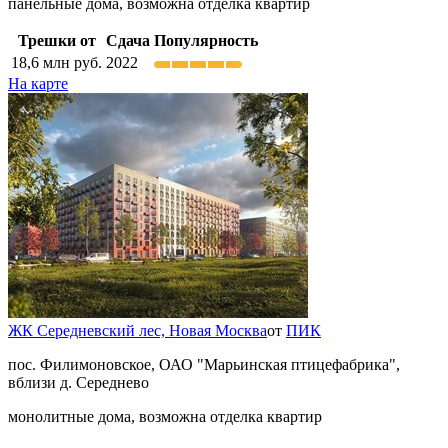
панельные дома, возможна отделка квартир
Трешки от
Сдача
Популярность
18,6
млн руб.
2022
На карте
ЖК Середневский лес,
Новая Москва
от
ПИК
пос. Филимоновское, ОАО "Марьинская птицефабрика",
вблизи д. Середнево
монолитные дома, возможна отделка квартир