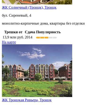
ЖК Солнечный (Троицк),
Троицк
бул. Сиреневый, 4
монолитно-кирпичные дома, квартиры без отделки
Трешки от
Сдача
Популярность
13,9
млн руб.
2014
На карте
ЖК Троицкая Ривьера,
Троицк