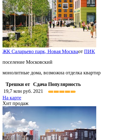
ЖК Саларьево парк,
Новая Москва
от
ПИК
поселение Московский
монолитные дома, возможна отделка квартир
Трешки от
Сдача
Популярность
19,7
млн руб.
2021
На карте
Хит продаж