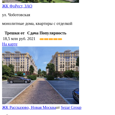
ЖК ФоРест,
ЗАО
ул. Чоботовская
монолитные дома, квартиры с отделкой
Трешки от
Сдача
Популярность
18,5
млн руб.
2021
На карте
ЖК Рассказово,
Новая Москва
от
Sezar Group