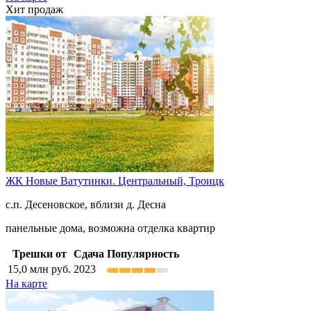
Хит продаж
ЖК Новые Ватутинки. Центральный,
Троицк
с.п. Десеновское, вблизи д. Десна
панельные дома, возможна отделка квартир
Трешки от
Сдача
Популярность
15,0
млн руб.
2023
На карте