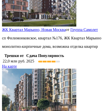
ЖК Квартал Марьино,
Новая Москва
от
Группа Самолет
сп Филимонковское, квартал №176, ЖК Квартал Марьино
монолитно-кирпичные дома, возможна отделка квартир
Трешки от
Сдача
Популярность
22,0
млн руб.
2025
На карте