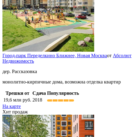
Город-парк Переделкино Ближнее,
Новая Москва
от
Абсолют
Недвижимость
дер. Рассказовка
монолитно-кирпичные дома, возможна отделка квартир
Трешки от
Сдача
Популярность
19,6
млн руб.
2018
На карте
Хит продаж