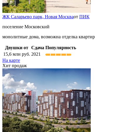
ЖК Саларьево парк,
Новая Москва
от
ПИК
поселение Московский
монолитные дома, возможна отделка квартир
Двушки от
Сдача
Популярность
15,6
млн руб.
2021
На карте
Хит продаж