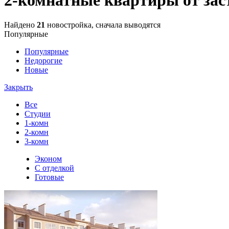
Найдено
21
новостройка, сначала выводятся
Популярные
Популярные
Недорогие
Новые
Закрыть
Все
Студии
1-комн
2-комн
3-комн
Эконом
С отделкой
Готовые