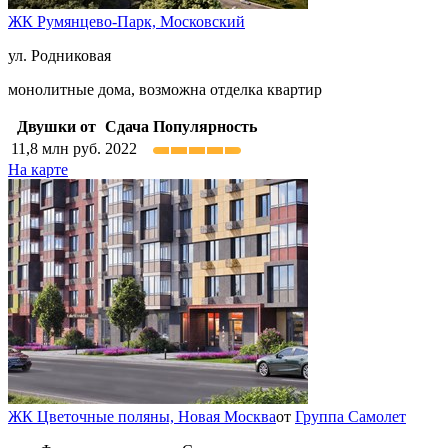
ЖК Румянцево-Парк,
Московский
ул. Родниковая
монолитные дома, возможна отделка квартир
Двушки от
Сдача
Популярность
11,8
млн руб.
2022
На карте
ЖК Цветочные поляны,
Новая Москва
от
Группа Самолет