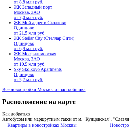
от
8,8
млн руб.
ЖК Западный порт
Москва, ЗАО
от
7,0
млн руб.
ЖК Мой адрес в Сколково
Одинцово
от
21,5
млн руб.
ЖК Stellar City (Стеллар Сити)
Одинцово
от
6,9
млн руб.
ЖК Мосфильмовская
Москва, ЗАО
от
10,5
млн руб.
Sky Skolkovo Apartments
Одинцово
от
5,7
млн руб.
Все новостройки Москвы от застройщика
Расположение на карте
Как добраться
Автобусом или маршрутным такси от м. "Кунцевская", "Славя
Квартиры в новостройках Москвы
Новостро