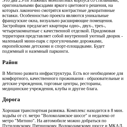
Это два 25-ти этажных монолитных корпуса со стильными,
оригинальными фасадами яркого цветового решения, на
которых лаконично смотрятся контрастные декоративные
вставки. Особенностью проекта являются уникальные
французские окна, визуально расширяющие помещения.
Застройщик предлагает квартиры одно-, двух-, трех-,
четырехкомнатные с качественной отделкой. Придомовая
территория представляет собой внутренний уютный дворик -
маленький мини-парк с прогулочными дорожками,
европейскими детскими и спорт-площадками. Будет
подземный и наземный паркинги.
Район
В Митино развита инфраструктура. Есть все необходимое для
комфортного, качественного проживания - образовательные и
детские учреждения, торговые центры, рестораны,
медицинские учреждения, клубы и другие блага.
Дорога
Хорошая транспортная развязка. Комплекс находится в 8 мин.
ходьбы от ст. метро "Волоколамское шоссе" и недалеко от
метро "Митино". На автомобиле можно добраться по
Путиловскому, Пятницкому, Волоколамскому шоссе и МКАД.