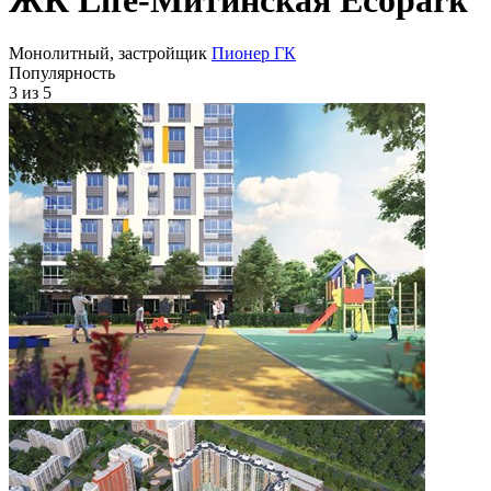
Монолитный, застройщик
Пионер ГК
Популярность
3
из 5