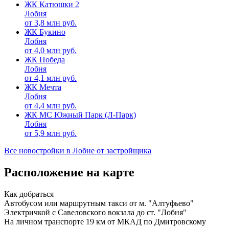
ЖК Катюшки 2
Лобня
от
3,8
млн руб.
ЖК Букино
Лобня
от
4,0
млн руб.
ЖК Победа
Лобня
от
4,1
млн руб.
ЖК Мечта
Лобня
от
4,4
млн руб.
ЖК МС Южный Парк (Л-Парк)
Лобня
от
5,9
млн руб.
Все новостройки в Лобне от застройщика
Расположение на карте
Как добраться
Автобусом или маршрутным такси от м. "Алтуфьево"
Электричкой с Савеловского вокзала до ст. "Лобня"
На личном транспорте 19 км от МКАД по Дмитровскому