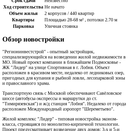
Срок сдачи
Неизвестно
Ход строительства
Не начато
Объем жилья
2 корпусов / 440 квартир
Квартиры
Площадью 28-68 м² , потолки 2.70 м
Парковка
Уличная стоянка
Обзор новостройки
"Регионинвестстрой" - опытный застройщик,
специализирующийся на возведении жилой недвижимости в
МО. Новый проект компании в ближайшем Подмосковье -
ЖК "Лидер" на улице Спортивная в г. Лобня. Объект
расположен в красивом месте, недалеко от ледниковых озер,
пригодных для купания и рыбной ловли, лесопарковой зоны
и православного храма.
Транспортную связь с Москвой обеспечивают Савёловское
шоссе (автобусы-экспрессы и маршрутки до ст.
"Тимирязевская") и ж/д станция "Лобня". Недалеко от города
расположен Международный аэропорт "Шереметьево".
Жилой комплекс "Лидер" - типовая новостройка эконом-
класса, строящаяся по монолитно-кирпичной технологии.
Проект предусматривает возведение двух домов: 3-х и 5-и