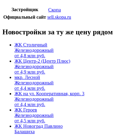
Застройщик
Скопа
Официальный сайт
sell.skopa.ru
Новостройки за ту же цену рядом
ЖК Столичный
Железнодорожный
от
4,8
млн руб.
ЖК Центр-2 (Центр Плюс)
Железнодорожный
от
4,9
млн руб.
мкр. Лесной
Железнодорожный
от
4,4
млн руб.
ЖК на ул. Кооперативная, корп. 3
Железнодорожный
от
4,4
млн руб.
ЖК Героев
Железнодорожный
от
4,5
млн руб.
ЖК Новоград Павлино
Балашиха