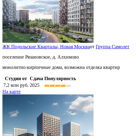
ЖК Подольские Кварталы,
Новая Москва
от
Группа Самолет
поселение Рязановское, д. Алхимово
монолитно-кирпичные дома, возможна отделка квартир
Студии от
Сдача
Популярность
7,2
млн руб.
2025
На карте