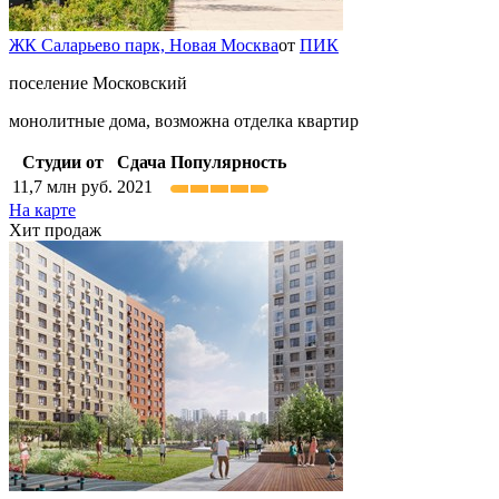
ЖК Саларьево парк,
Новая Москва
от
ПИК
поселение Московский
монолитные дома, возможна отделка квартир
Студии от
Сдача
Популярность
11,7
млн руб.
2021
На карте
Хит продаж