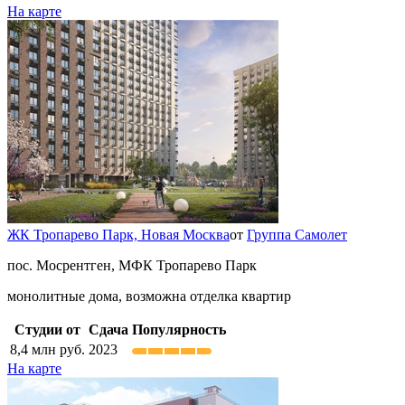
На карте
ЖК Тропарево Парк,
Новая Москва
от
Группа Самолет
пос. Мосрентген, МФК Тропарево Парк
монолитные дома, возможна отделка квартир
Студии от
Сдача
Популярность
8,4
млн руб.
2023
На карте