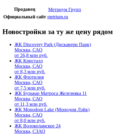
Продавец
Метриум Групп
Официальный сайт
metrium.ru
Новостройки за ту же цену рядом
ЖК Discovery Park (Дискавери Парк)
Москва, САО
от
26,8
млн руб.
ЖК Кристалл
Москва, САО
от
8,3
млн руб.
ЖК Флотилия
Москва, САО
от
7,5
млн руб.
ЖК Бульвар Матроса Железняка 11
Москва, САО
от
11,3
млн руб.
ЖК Monodom Lake (Монодом Лэйк)
Москва, САО
от
8,0
млн руб.
ЖК Волоколамское 24
Москва, СЗАО