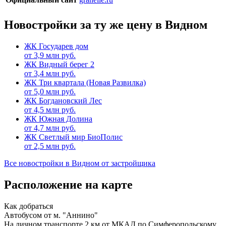
Новостройки за ту же цену в Видном
ЖК Государев дом
от
3,9
млн руб.
ЖК Видный берег 2
от
3,4
млн руб.
ЖК Три квартала (Новая Развилка)
от
5,0
млн руб.
ЖК Богдановский Лес
от
4,5
млн руб.
ЖК Южная Долина
от
4,7
млн руб.
ЖК Светлый мир БиоПолис
от
2,5
млн руб.
Все новостройки в Видном от застройщика
Расположение на карте
Как добраться
Автобусом от м. "Аннино"
На личном транспорте 2 км от МКАД по Симферопольскому