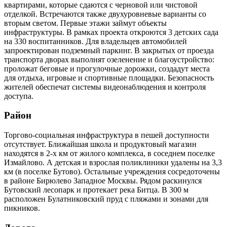
квартирами, которые сдаются с черновой или чистовой
отделкой. Встречаются также двухуровневые варианты со
вторым светом. Первые этажи займут объекты
инфраструктуры. В рамках проекта откроются 3 детских сада
на 330 воспитанников. Для владельцев автомобилей
запроектирован подземный паркинг. В закрытых от проезда
транспорта дворах выполнят озеленение и благоустройство:
проложат беговые и прогулочные дорожки, создадут места
для отдыха, игровые и спортивные площадки. Безопасность
жителей обеспечат системы видеонаблюдения и контроля
доступа.
Район
Торгово-социальная инфраструктура в пешей доступности
отсутствует. Ближайшая школа и продуктовый магазин
находятся в 2-х км от жилого комплекса, в соседнем поселке
Измайлово. А детская и взрослая поликлиники удалены на 3,3
км (в поселке Бутово). Остальные учреждения сосредоточены
в районе Бирюлево Западное Москвы. Рядом раскинулся
Бутовский лесопарк и протекает река Битца. В 300 м
расположен Булатниковский пруд с пляжами и зонами для
пикников.