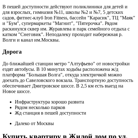
В пешей доступности действуют поликлиники для детей и
для взрослых, гимназия №11, школы №2 и №7, 5 детских
садов, фитнес-клуб Iron Fitness, бассейн "Карасик", ТЦ "Маяк"
и "Бум", супермаркеты "Магнит", "Пятерочка". Рядом
раскинулся сквер им. Журавлева и парк семейного отдыха с
катком "Снеговик". Неподалеку проходит набережная р.
Волги и канал им.Москвы.
Дорога
До ближайшей станции метро "Алтуфьево" от новостройки
ездят автобусы. В 10 минутах ходьбы расположена ж/д
платформа "Большая Волга", откуда электричкой можно
доехать до Савеловского вокзала. Транспортную доступность
обеспечивает Дмитровское шоссе. В 2,5 км есть выезд на
Новое шоссе.
Инфраструктура хорошо развита
Рядом несколько парков
Жд станция в пешей доступности
Далеко от Москвы
Купить квартиру в Жилой дом по ул.