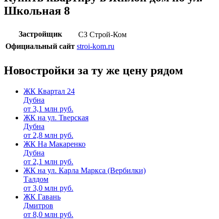
Школьная 8
Застройщик
СЗ Строй-Ком
Официальный сайт
stroi-kom.ru
Новостройки за ту же цену рядом
ЖК Квартал 24
Дубна
от
3,1
млн руб.
ЖК на ул. Тверская
Дубна
от
2,8
млн руб.
ЖК На Макаренко
Дубна
от
2,1
млн руб.
ЖК на ул. Карла Маркса (Вербилки)
Талдом
от
3,0
млн руб.
ЖК Гавань
Дмитров
от
8,0
млн руб.