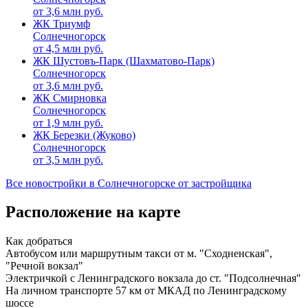
от
3,6
млн руб.
ЖК Триумф
Солнечногорск
от
4,5
млн руб.
ЖК Шустовъ-Парк (Шахматово-Парк)
Солнечногорск
от
3,6
млн руб.
ЖК Смирновка
Солнечногорск
от
1,9
млн руб.
ЖК Березки (Жуково)
Солнечногорск
от
3,5
млн руб.
Все новостройки в Солнечногорске от застройщика
Расположение на карте
Как добраться
Автобусом или маршрутным такси от м. "Сходненская",
"Речной вокзал"
Электричкой с Ленинградского вокзала до ст. "Подсолнечная"
На личном транспорте 57 км от МКАД по Ленинградскому
шоссе