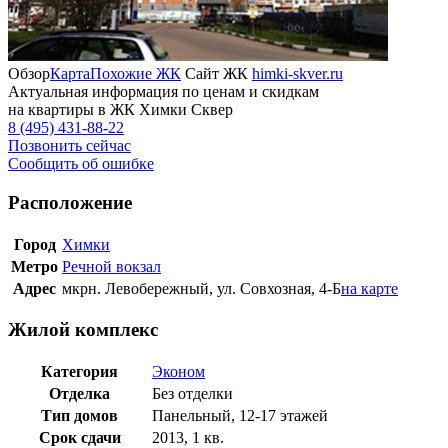
Обзор
Карта
Похожие ЖК
Сайт ЖК
himki-skver.ru
Актуальная информация по ценам и скидкам
на квартиры в ЖК Химки Сквер
8 (495) 431-88-22
Позвонить сейчас
Сообщить об ошибке
Расположение
Город
Химки
Метро
Речной вокзал
Адрес
мкрн. Левобережный, ул. Совхозная, 4-Б
на карте
Жилой комплекс
Категория
Эконом
Отделка
Без отделки
Тип домов
Панельный, 12-17 этажей
Срок сдачи
2013, 1 кв.