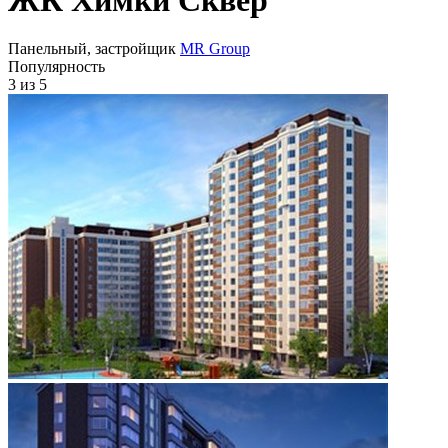
Панельный, застройщик
MR Group
Популярность
3
из 5