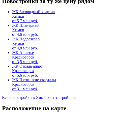
Новостройки за ту же цену рядом
ЖК Загородный квартал
Химки
от
5,7
млн руб.
ЖК Планерный
Химки
от
4,6
млн руб.
ЖК Подрезково
Химки
от
4,8
млн руб.
ЖК Аристье
Красногорск
от
3,5
млн руб.
ЖК Отрада-апарт
Красногорск
от
5,6
млн руб.
ЖК Пятницкие кварталы
Красногорск
от
3,1
млн руб.
Все новостройки в Химках от застройщика
Расположение на карте