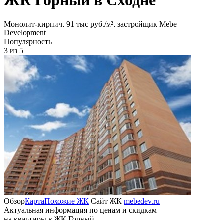
Монолит-кирпич, 91 тыс руб./м², застройщик Mebe
Development
Популярность
3
из 5
Обзор
Карта
Похожие ЖК
Сайт ЖК
mebedev.ru
Актуальная информация по ценам и скидкам
на квартиры в ЖК Горный