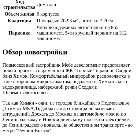
Ход
Дом сдан
строительства
Объем жилья
6 корпусов
Квартиры
Площадью 70-93 м² , потолки 2.70 м
Четыре подземных автостоянки на 865
Парковка
машиномест, 5-ти ярусный паркинг на 312
машиномест
Обзор новостройки
Подмосковный застройщик Мебе девелопмент представляет
новый проект - современный ЖК "Горный" в районе Сходни
близ Химок. Комфортабельный микрорайон расположится в
зоне с хорошим микроклиматом, недалеко от Химкинского
водохранилища, набережной речки Сходня и
Шереметьевского леса.
Так как Химки - один из городов ближайшего Подмосковья
(15 км от МКАД), добраться до столицы не вызывает
затруднений. Доехать до Москвы на автомобиле можно по
Ленинградскому и Новосходненскому шоссе, на электричке -
до Ленинградского вокзала, на общественном транспорте - до
метро "Речной Вокзал".