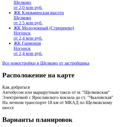
Щелково
от
2,0
млн руб.
ЖК Клязьминская высота
Щелково
от
2,5
млн руб.
ЖК Молодежный (Стрешнево)
Ногинск
от
2,4
млн руб.
ЖК Гармония
Ногинск
от
2,4
млн руб.
Все новостройки в Щелково от застройщика
Расположение на карте
Как добраться
Автобусом или маршрутным такси от м. "Щелковская"
Электричкой с Ярославского вокзала до ст. "Чкаловская"
На личном транспорте 18 км от МКАД по Щелковскому
шоссе
Варианты планировок