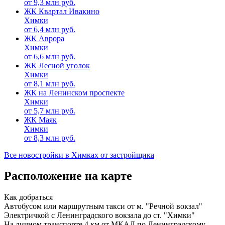
от
9,3
млн руб.
ЖК Квартал Ивакино
Химки
от
6,4
млн руб.
ЖК Аврора
Химки
от
6,6
млн руб.
ЖК Лесной уголок
Химки
от
8,1
млн руб.
ЖК на Ленинском проспекте
Химки
от
5,7
млн руб.
ЖК Маяк
Химки
от
8,3
млн руб.
Все новостройки в Химках от застройщика
Расположение на карте
Как добраться
Автобусом или маршрутным такси от м. "Речной вокзал"
Электричкой с Ленинградского вокзала до ст. "Химки"
На личном транспорте 4 км от МКАД по Ленинградскому