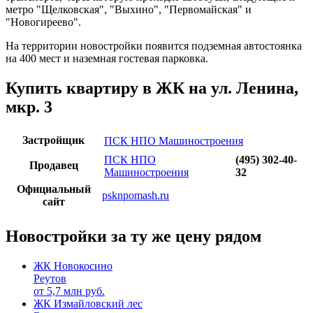
метро "Щелковская", "Выхино", "Первомайская" и
"Новогиреево".
На территории новостройки появится подземная автостоянка
на 400 мест и наземная гостевая парковка.
Купить квартиру в ЖК на ул. Ленина,
мкр. 3
Застройщик
ПСК НПО Машиностроения
ПСК НПО
(495) 302-40-
Продавец
Машиностроения
32
Официальный
psknpomash.ru
сайт
Новостройки за ту же цену рядом
ЖК Новокосино
Реутов
от
5,7
млн руб.
ЖК Измайловский лес