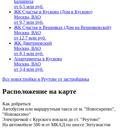
Балашиха
от
6,5
млн руб.
ЖК Счастье в Кусково (Дом в Кусково)
Москва, ВАО
от
9,7
млн руб.
ЖК Счастье в Вешняках (Дом на Вешняковской)
Москва, ВАО
от
12,7
млн руб.
ЖК Дмитриевский
Москва, ВАО
от
8,3
млн руб.
Апартаменты в Кусково
Москва, ВАО
от
3,4
млн руб.
Все новостройки в Реутове от застройщика
Расположение на карте
Как добраться
Автобусом или маршрутным такси от м. "Новогиреево",
"Новокосино"
Электричкой с Курского вокзала до ст. "Реутово"
На автомобиле 500 м от МКАД по шоссе Энтузиастов