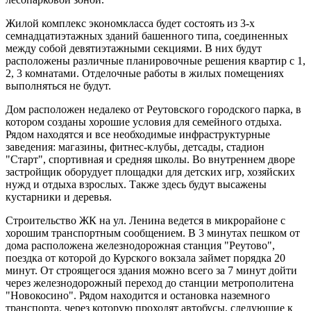
Жилой комплекс экономкласса будет состоять из 3-х
семнадцатиэтажных зданий башенного типа, соединенных
между собой девятиэтажными секциями. В них будут
расположены различные планировочные решения квартир с 1,
2, 3 комнатами. Отделочные работы в жилых помещениях
выполняться не будут.
Дом расположен недалеко от Реутовского городского парка, в
котором созданы хорошие условия для семейного отдыха.
Рядом находятся и все необходимые инфраструктурные
заведения: магазины, фитнес-клубы, детсады, стадион
"Старт", спортивная и средняя школы. Во внутреннем дворе
застройщик оборудует площадки для детских игр, хозяйских
нужд и отдыха взрослых. Также здесь будут высажены
кустарники и деревья.
Строительство ЖК на ул. Ленина ведется в микрорайоне с
хорошим транспортным сообщением. В 3 минутах пешком от
дома расположена железнодорожная станция "Реутово",
поездка от которой до Курского вокзала займет порядка 20
минут. От строящегося здания можно всего за 7 минут дойти
через железнодорожный переход до станции метрополитена
"Новокосино". Рядом находится и остановка наземного
транспорта, через которую проходят автобусы, следующие к