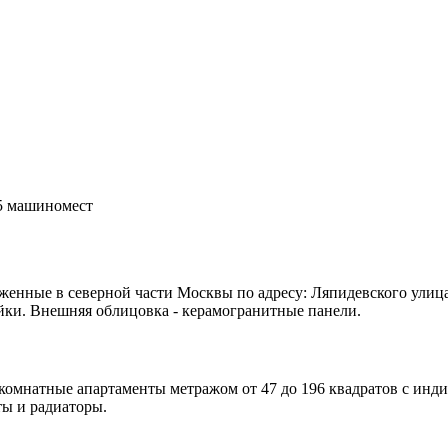
5 машиномест
женные в северной части Москвы по адресу: Ляпидевского улица
йки. Внешняя облицовка - керамогранитные панели.
ехкомнатные апартаменты метражом от 47 до 196 квадратов с ин
ты и радиаторы.