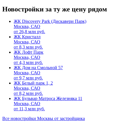
Новостройки за ту же цену рядом
ЖК Discovery Park (Дискавери Парк)
Москва, САО
от
26,8
млн руб.
ЖК Кристалл
Москва, САО
от
8,3
млн руб.
ЖК Лофт Парк
Москва, САО
от
4,3
млн руб.
ЖК Дом на Смольной 57
Москва, САО
от
9,7
млн руб.
ЖК Белый парк 1, 2
Москва, САО
от
8,2
млн руб.
ЖК Бульвар Матроса Железняка 11
Москва, САО
от
11,3
млн руб.
Все новостройки Москвы от застройщика