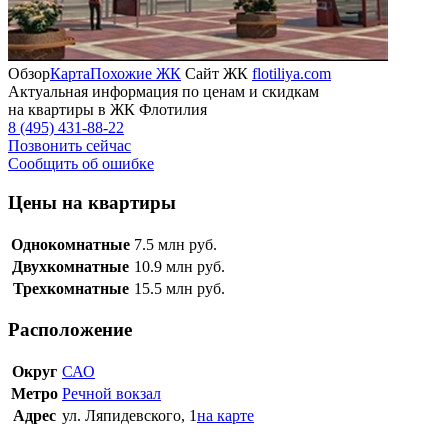
Обзор
Карта
Похожие ЖК
Сайт ЖК
flotiliya.com
Актуальная информация по ценам и скидкам
на квартиры в ЖК Флотилия
8 (495) 431-88-22
Позвонить сейчас
Сообщить об ошибке
Цены на квартиры
Однокомнатные
7.5
млн руб.
Двухкомнатные
10.9
млн руб.
Трехкомнатные
15.5
млн руб.
Расположение
Округ
САО
Метро
Речной вокзал
Адрес
ул. Ляпидевского, 1
на карте