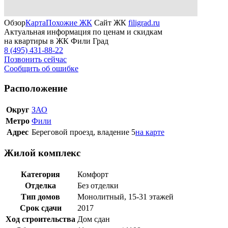
Обзор
Карта
Похожие ЖК
Сайт ЖК
filigrad.ru
Актуальная информация по ценам и скидкам
на квартиры в ЖК Фили Град
8 (495) 431-88-22
Позвонить сейчас
Сообщить об ошибке
Расположение
Округ
ЗАО
Метро
Фили
Адрес
Береговой проезд, владение 5
на карте
Жилой комплекс
Категория
Комфорт
Отделка
Без отделки
Тип домов
Монолитный, 15-31 этажей
Срок сдачи
2017
Ход строительства
Дом сдан