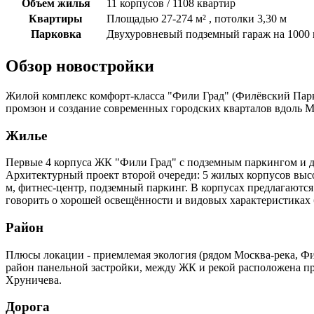
Объем жилья
11 корпусов / 1108 квартир
Квартиры
Площадью 27-274 м² , потолки 3,30 м
Парковка
Двухуровневый подземный гараж на 1000 
Обзор новостройки
Жилой комплекс комфорт-класса "Фили Град" (Филёвский Парк
промзон и создание современных городских кварталов вдоль М
Жилье
Первые 4 корпуса ЖК "Фили Град" с подземным паркингом и дет
Архитектурный проект второй очереди: 5 жилых корпусов высо
м, фитнес-центр, подземный паркинг. В корпусах предлагаютс
говорить о хорошей освещённости и видовых характеристиках
Район
Плюсы локации - приемлемая экология (рядом Москва-река, Фил
район панельной застройки, между ЖК и рекой расположена про
Хруничева.
Дорога