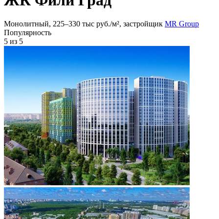
Монолитный, 225‒330 тыс руб./м², застройщик
MR Group
Популярность
5
из 5