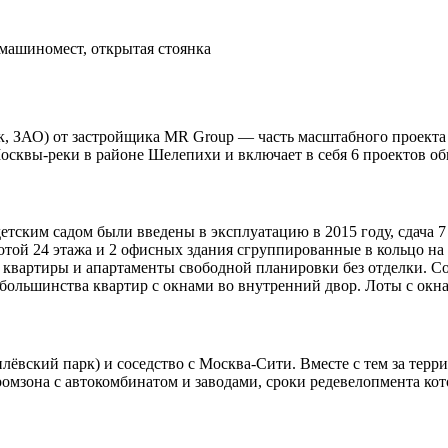
машиномест, открытая стоянка
, ЗАО) от застройщика MR Group — часть масштабного проекта
осквы-реки в районе Шелепихи и включает в себя 6 проектов об
ским садом были введены в эксплуатацию в 2015 году, сдача 7 
той 24 этажа и 2 офисных здания сгруппированные в кольцо на 
я квартиры и апартаменты свободной планировки без отделки. С
 большинства квартир с окнами во внутренний двор. Лоты с о
ёвский парк) и соседство с Москва-Сити. Вместе с тем за терр
мзона с автокомбинатом и заводами, сроки редевелопмента кото