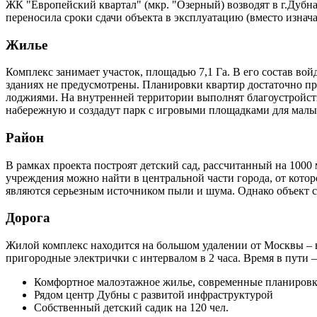
ЖК "Европейский квартал" (мкр. "Озерный) возводят в г.Дубна
переносила сроки сдачи объекта в эксплуатацию (вместо изначал
Жилье
Комплекс занимает участок, площадью 7,1 Га. В его состав 
зданиях не предусмотрены. Планировки квартир достаточно п
лоджиями. На внутренней территории выполнят благоустройств
набережную и создадут парк с игровыми площадками для мал
Район
В рамках проекта построят детский сад, рассчитанный на 1000
учреждения можно найти в центральной части города, от кото
являются серьезным источником пыли и шума. Однако объект ст
Дорога
Жилой комплекс находится на большом удалении от Москвы – в
пригородные электрички с интервалом в 2 часа. Время в пути – 
Комфортное малоэтажное жилье, современные планиров
Рядом центр Дубны с развитой инфраструктурой
Собственный детский садик на 120 чел.