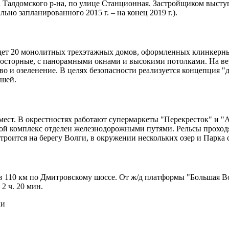
 Талдомского р-на, по улице Станционная. Застройщиком выступ
ьно запланированного 2015 г. – на конец 2019 г.).
войдет 20 монолитных трехэтажных домов, оформленных клинкер
росторные, с панорамными окнами и высокими потолками. На ве
о и озеленение. В целях безопасности реализуется концепция "
ышей.
 мест. В окрестностях работают супермаркеты "Перекресток" и "
рой комплекс отделен железнодорожными путями. Рельсы проходя
роится на берегу Волги, в окружении нескольких озер и Парка с
 110 км по Дмитровскому шоссе. От ж/д платформы "Большая Вол
2 ч. 20 мин.
ки