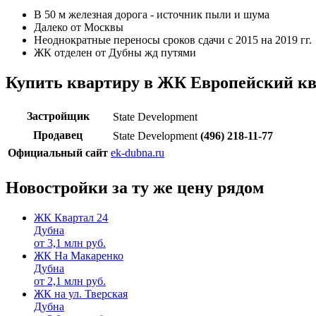
В 50 м железная дорога - источник пыли и шума
Далеко от Москвы
Неоднократные переносы сроков сдачи с 2015 на 2019 гг.
ЖК отделен от Дубны жд путями
Купить квартиру в ЖК Европейский кв
Застройщик
State Development
Продавец
State Development
(496) 218-11-77
Официальный сайт
ek-dubna.ru
Новостройки за ту же цену рядом
ЖК Квартал 24
Дубна
от
3,1
млн руб.
ЖК На Макаренко
Дубна
от
2,1
млн руб.
ЖК на ул. Тверская
Дубна