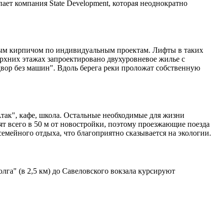
ает компания State Development, которая неоднократно
ным кирпичом по индивидуальным проектам. Лифты в таких
рхних этажах запроектировано двухуровневое жилье с
двор без машин". Вдоль берега реки проложат собственную
Атак", кафе, школа. Остальные необходимые для жизни
т всего в 50 м от новостройки, поэтому проезжающие поезда
емейного отдыха, что благоприятно сказывается на экологии.
га" (в 2,5 км) до Савеловского вокзала курсируют