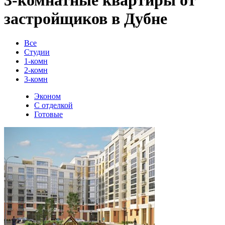
застройщиков в Дубне
Все
Студии
1-комн
2-комн
3-комн
Эконом
С отделкой
Готовые