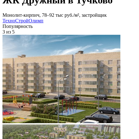
Монолит-кирпич, 78‒92 тыс руб./м², застройщик
ТехноСтройОлимп
Популярность
3
из 5