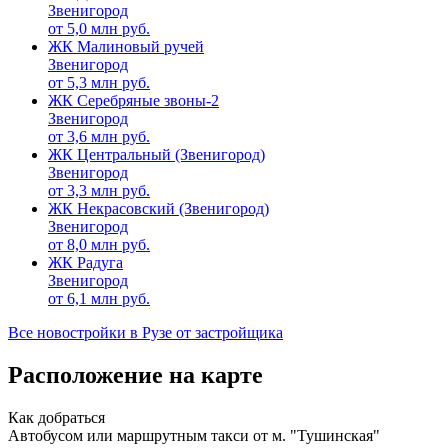
Звенигород
от
5,0
млн руб.
ЖК Малиновый ручей
Звенигород
от
5,3
млн руб.
ЖК Серебряные звоны-2
Звенигород
от
3,6
млн руб.
ЖК Центральный (Звенигород)
Звенигород
от
3,3
млн руб.
ЖК Некрасовский (Звенигород)
Звенигород
от
8,0
млн руб.
ЖК Радуга
Звенигород
от
6,1
млн руб.
Все новостройки в Рузе от застройщика
Расположение на карте
Как добраться
Автобусом или маршрутным такси от м. "Тушинская"