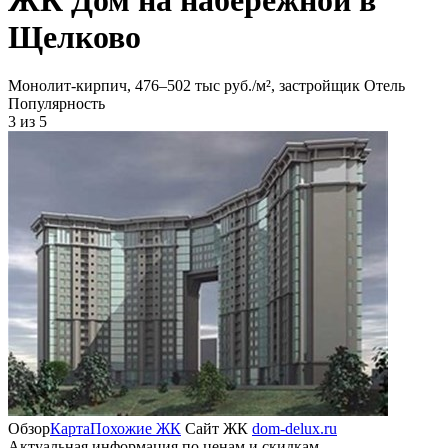
Щелково
Монолит-кирпич, 476‒502 тыс руб./м², застройщик Отель
Популярность
3
из 5
Обзор
Карта
Похожие ЖК
Сайт ЖК
dom-delux.ru
Актуальная информация по ценам и скидкам