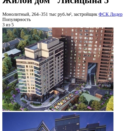
Монолитный, 264‒351 тыс руб./м², застройщик
ФСК Лидер
Популярность
3
из 5