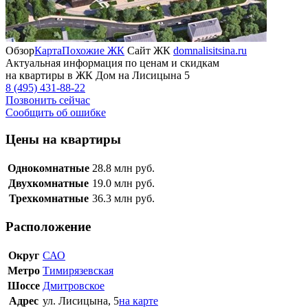
Обзор
Карта
Похожие ЖК
Сайт ЖК
domnalisitsina.ru
Актуальная информация по ценам и скидкам
на квартиры в ЖК Дом на Лисицына 5
8 (495) 431-88-22
Позвонить сейчас
Сообщить об ошибке
Цены на квартиры
Однокомнатные
28.8
млн руб.
Двухкомнатные
19.0
млн руб.
Трехкомнатные
36.3
млн руб.
Расположение
Округ
САО
Метро
Тимирязевская
Шоссе
Дмитровское
Адрес
ул. Лисицына, 5
на карте