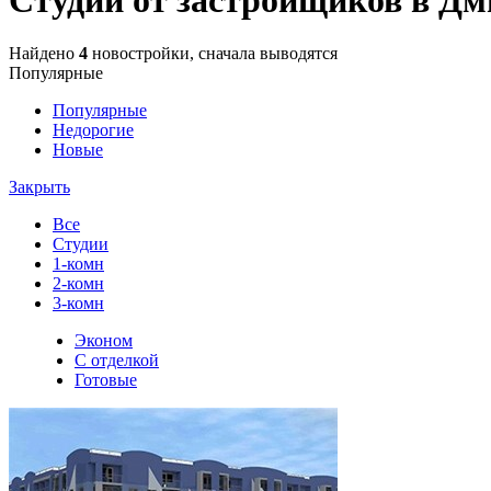
Найдено
4
новостройки, сначала выводятся
Популярные
Популярные
Недорогие
Новые
Закрыть
Все
Студии
1-комн
2-комн
3-комн
Эконом
С отделкой
Готовые