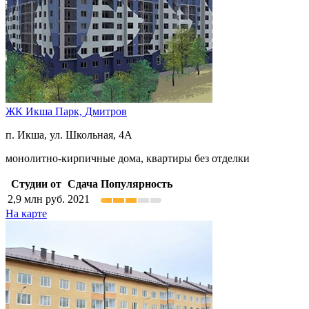
ЖК Икша Парк,
Дмитров
п. Икша, ул. Школьная, 4А
монолитно-кирпичные дома, квартиры без отделки
Студии от
Сдача
Популярность
2,9
млн руб.
2021
На карте