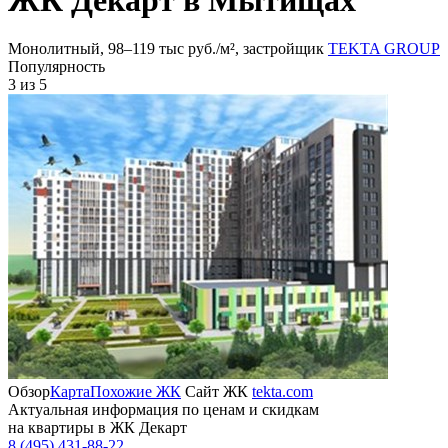
Монолитный, 98‒119 тыс руб./м², застройщик
TEKTA GROUP
Популярность
3
из 5
Обзор
Карта
Похожие ЖК
Сайт ЖК
tekta.com
Актуальная информация по ценам и скидкам
на квартиры в ЖК Декарт
8 (495) 431-88-22