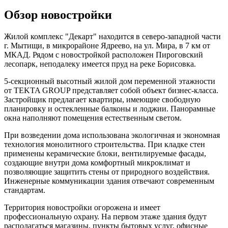
Обзор новостройки
Жилой комплекс "Декарт" находится в северо-западной части
г. Мытищи, в микрорайоне Ядреево, на ул. Мира, в 7 км от
МКАД. Рядом с новостройкой расположен Пироговский
лесопарк, неподалеку имеется пруд на реке Борисовка.
5-секционный высотный жилой дом переменной этажности
от TEKTA GROUP представляет собой объект бизнес-класса.
Застройщик предлагает квартиры, имеющие свободную
планировку и остекленные балконы и лоджии. Панорамные
окна наполняют помещения естественным светом.
При возведении дома использована экологичная и экономная
технология монолитного строительства. При кладке стен
применены керамические блоки, вентилируемые фасады,
создающие внутри дома комфортный микроклимат и
позволяющие защитить стены от природного воздействия.
Инженерные коммуникации здания отвечают современным
стандартам.
Территория новостройки огорожена и имеет
профессиональную охрану. На первом этаже здания будут
располагаться магазины, пункты бытовых услуг, офисные