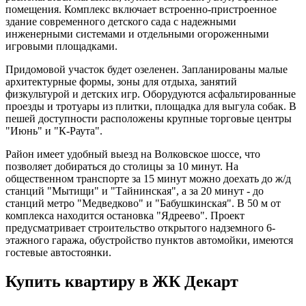
помещения. Комплекс включает встроенно-пристроенное
здание современного детского сада с надежными
инженерными системами и отдельными огороженными
игровыми площадками.
Придомовой участок будет озеленен. Запланированы малые
архитектурные формы, зоны для отдыха, занятий
физкультурой и детских игр. Оборудуются асфальтированные
проезды и тротуары из плитки, площадка для выгула собак. В
пешей доступности расположены крупные торговые центры
"Июнь" и "К-Раута".
Район имеет удобный выезд на Волковское шоссе, что
позволяет добираться до столицы за 10 минут. На
общественном транспорте за 15 минут можно доехать до ж/д
станций "Мытищи" и "Тайнинская", а за 20 минут - до
станций метро "Медведково" и "Бабушкинская". В 50 м от
комплекса находится остановка "Ядреево". Проект
предусматривает строительство открытого надземного 6-
этажного гаража, обустройство пунктов автомойки, имеются
гостевые автостоянки.
Купить квартиру в ЖК Декарт