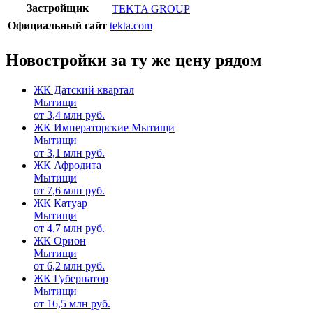
Застройщик
TEKTA GROUP
Официальный сайт
tekta.com
Новостройки за ту же цену рядом
ЖК Датский квартал
Мытищи
от
3,4
млн руб.
ЖК Императорские Мытищи
Мытищи
от
3,1
млн руб.
ЖК Афродита
Мытищи
от
7,6
млн руб.
ЖК Катуар
Мытищи
от
4,7
млн руб.
ЖК Орион
Мытищи
от
6,2
млн руб.
ЖК Губернатор
Мытищи
от
16,5
млн руб.