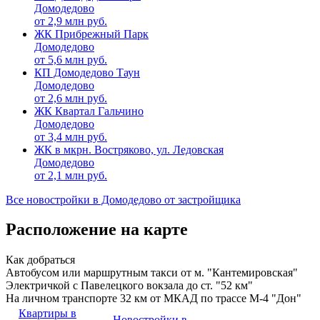
Домодедово
от
2,9
млн руб.
ЖК Прибрежный Парк
Домодедово
от
5,6
млн руб.
КП Домодедово Таун
Домодедово
от
2,6
млн руб.
ЖК Квартал Гальчино
Домодедово
от
3,4
млн руб.
ЖК в мкрн. Востряково, ул. Ледовская
Домодедово
от
2,1
млн руб.
Все новостройки в Домодедово от застройщика
Расположение на карте
Как добраться
Автобусом или маршрутным такси от м. "Кантемировская"
Электричкой с Павелецкого вокзала до ст. "52 км"
На личном транспорте 32 км от МКАД по трассе М-4 "Дон"
Квартиры в
Новостройки в