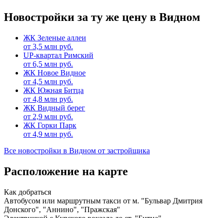
Новостройки за ту же цену в Видном
ЖК Зеленые аллеи
от
3,5
млн руб.
UP-квартал Римский
от
6,5
млн руб.
ЖК Новое Видное
от
4,5
млн руб.
ЖК Южная Битца
от
4,8
млн руб.
ЖК Видный берег
от
2,9
млн руб.
ЖК Горки Парк
от
4,9
млн руб.
Все новостройки в Видном от застройщика
Расположение на карте
Как добраться
Автобусом или маршрутным такси от м. "Бульвар Дмитрия
Донского", "Аннино", "Пражская"