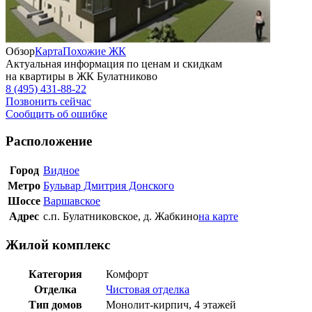
Обзор
Карта
Похожие ЖК
Актуальная информация по ценам и скидкам
на квартиры в ЖК Булатниково
8 (495) 431-88-22
Позвонить сейчас
Сообщить об ошибке
Расположение
Город
Видное
Метро
Бульвар Дмитрия Донского
Шоссе
Варшавское
Адрес
с.п. Булатниковское, д. Жабкино
на карте
Жилой комплекс
Категория
Комфорт
Отделка
Чистовая отделка
Тип домов
Монолит-кирпич, 4 этажей