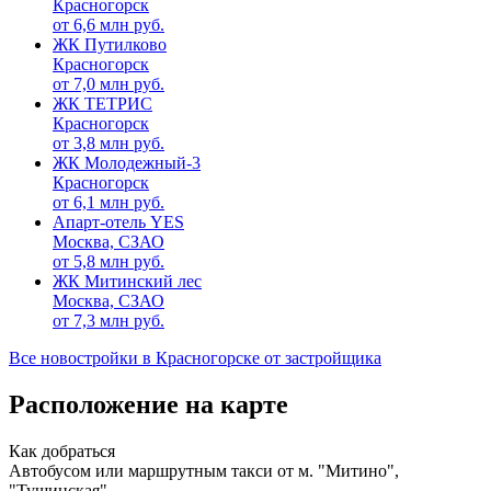
Красногорск
от
6,6
млн руб.
ЖК Путилково
Красногорск
от
7,0
млн руб.
ЖК ТЕТРИС
Красногорск
от
3,8
млн руб.
ЖК Молодежный-3
Красногорск
от
6,1
млн руб.
Апарт-отель YES
Москва, СЗАО
от
5,8
млн руб.
ЖК Митинский лес
Москва, СЗАО
от
7,3
млн руб.
Все новостройки в Красногорске от застройщика
Расположение на карте
Как добраться
Автобусом или маршрутным такси от м. "Митино",
"Тушинская"