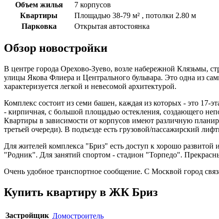
Объем жилья
7 корпусов
Квартиры
Площадью 38-79 м² , потолки 2.80 м
Парковка
Открытая автостоянка
Обзор новостройки
В центре города Орехово-Зуево, возле набережной Клязьмы, 
улицы Якова Флиера и Центрального бульвара. Это одна из сам
характеризуется легкой и невесомой архитектурой.
Комплекс состоит из семи башен, каждая из которых - это 17
- кирпичная, с большой площадью остекления, создающего неп
Квартиры в зависимости от корпусов имеют различную планиро
третьей очереди). В подъезде есть грузовой/пассажирский лиф
Для жителей комплекса "Бриз" есть доступ к хорошо развитой 
"Родник". Для занятий спортом - стадион "Торпедо". Прекрас
Очень удобное транспортное сообщение. С Москвой город связа
Купить квартиру в ЖК Бриз
Застройщик
Домостроитель