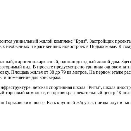
строится уникальный жилой комплекс "Бриз". Застройщик проек
ых необычных и красивейших новостроек в Подмосковье. К тому 
-этажный, кирпично-каркасный, одно-подъездный жилой дом. Зде
овторимый вид. В проекте предусмотрено три вида однокомнатны
вку. Площадь жилья от 38 до 79 кв.метров. На первом этаже р
ты и помещение для консьержа.
инфраструктуре: детская спортивная школа "Ритм", школа иностр
ный торговый комплекс, и торгово-развлекательный центр "Капи
н Горьковским шоссе. Есть крупный ж/д узел, поезда идут в нап