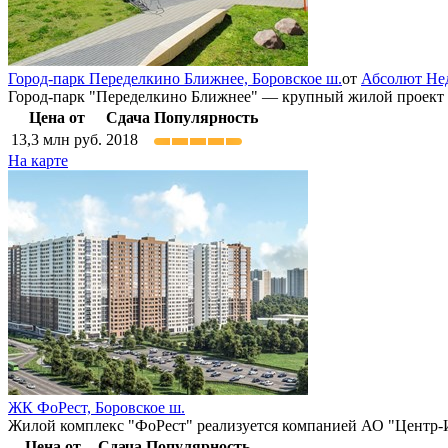
Город-парк Переделкино Ближнее,
Боровское ш.
от
Абсолют Не
Город-парк "Переделкино Ближнее" — крупный жилой проект в 
Цена от
Сдача
Популярность
13,3
млн руб.
2018
На карте
ЖК ФоРест,
Боровское ш.
Жилой комплекс "ФоРест" реализуется компанией АО "Центр-И
Цена от
Сдача
Популярность