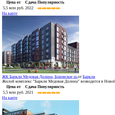
Цена от
Сдача
Популярность
5,5
млн руб.
2022
На карте
ЖК Баркли Медовая Долина,
Боровское ш.
от
Баркли
Жилой комплекс "Баркли Медовая Долина" возводится в Новой 
Цена от
Сдача
Популярность
5,5
млн руб.
2021
На карте