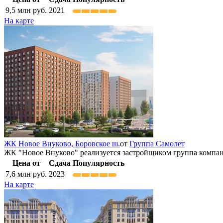
9,5
млн руб.
2021
На карте
ЖК Новое Внуково,
Боровское ш.
от
Группа Самолет
ЖК "Новое Внуково" реализуется застройщиком группа компан
Цена от
Сдача
Популярность
7,6
млн руб.
2023
На карте