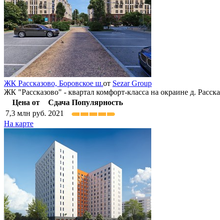
ЖК Рассказово,
Боровское ш.
от
Sezar Group
ЖК "Рассказово" - квартал комфорт-класса на окраине д. Расска
Цена от
Сдача
Популярность
7,3
млн руб.
2021
На карте