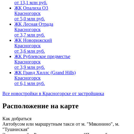
от
13,1
млн руб.
ЖК Опалиха О3
Красногорск
от
5,0
млн руб.
ЖК Лесная Отрада
Красногорск
от
3,7
млн руб.
ЖК Новорижский
Красногорск
от
3,6
млн руб.
ЖК Рублевское предместье
Красногорск
от
3,9
млн руб.
ЖК Гранд Хиллс (Grand Hills)
Красногорск
от
6,1
млн руб.
Все новостройки в Красногорске от застройщика
Расположение на карте
Как добраться
Автобусом или маршрутным такси от м. "Мякинино", м.
"Тушниская"