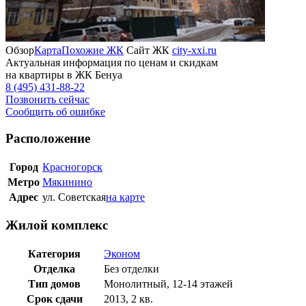
Обзор
Карта
Похожие ЖК
Сайт ЖК
city-xxi.ru
Актуальная информация по ценам и скидкам
на квартиры в ЖК Бенуа
8 (495) 431-88-22
Позвонить сейчас
Сообщить об ошибке
Расположение
Город
Красногорск
Метро
Мякинино
Адрес
ул. Советская
на карте
Жилой комплекс
Категория
Эконом
Отделка
Без отделки
Тип домов
Монолитный, 12-14 этажей
Срок сдачи
2013, 2 кв.